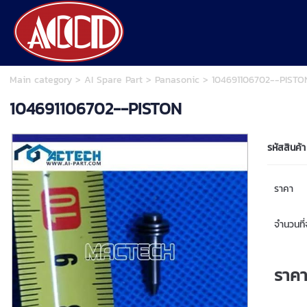
Main category
>
AI Spare Part
>
Panasonic
> 104691106702--PISTO
104691106702--PISTON
รหัสสินค้า
ราคา
จำนวนที่จ
ราค