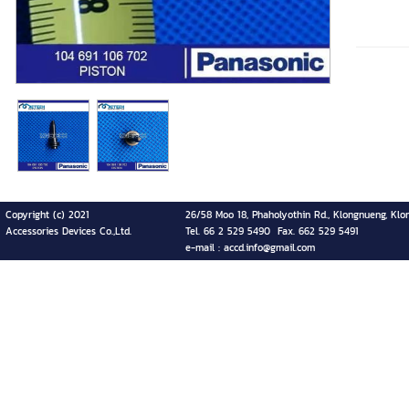
Copyright (c) 2021
26/58 Moo 18, Phaholyothin Rd., Klongnueng, Klo
Accessories Devices Co.,Ltd.
Tel. 66 2 529 5490 Fax. 662 529 5491
e-mail : accd.info@gmail.com